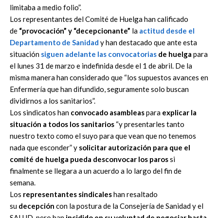
limitaba a medio folio”.
Los representantes del Comité de Huelga han calificado
de
“provocación” y “decepcionante”
la
actitud desde el
Departamento de Sanidad
y han destacado que ante esta
situación
siguen adelante las convocatorias
de huelga
para
el lunes 31 de marzo e indefinida desde el 1 de abril. De la
misma manera han considerado que “los supuestos avances en
Enfermería que han difundido, seguramente solo buscan
dividirnos a los sanitarios”.
Los sindicatos han
convocado
asambleas
para
explicar la
situación a todos los sanitarios
“y presentarles tanto
nuestro texto como el suyo para que vean que no tenemos
nada que esconder” y
solicitar autorización para que el
comité de huelga pueda desconvocar los paros
si
finalmente se llegara a un acuerdo a lo largo del fin de
semana.
Los
representantes sindicales
han resaltado
su
decepción
con la postura de la Consejería de Sanidad y el
SALUD, pero han
incidido en su voluntad de negociar hasta