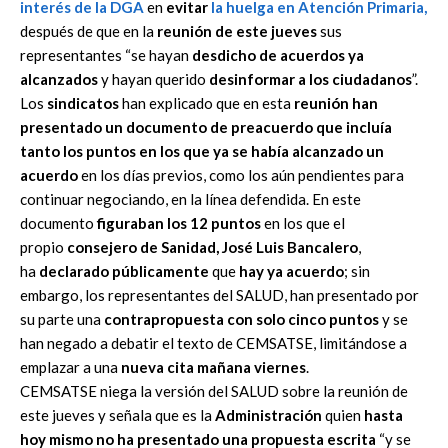
interés
de la
DGA
en
evitar
la huelga en Atención Primaria
,
después de que en la
reunión de este jueves
sus
representantes “se hayan
desdicho de acuerdos ya
alcanzados
y hayan querido
desinformar a los ciudadanos
”.
Los
sindicatos
han explicado que en esta
reunión han
presentado un documento de preacuerdo que incluía
tanto los puntos en los que ya se había alcanzado un
acuerdo
en los días previos, como los aún pendientes para
continuar negociando, en la línea defendida. En este
documento
figuraban los 12 puntos
en los que el
propio
consejero de Sanidad, José Luis Bancalero
,
ha
declarado públicamente
que
hay ya acuerdo
; sin
embargo, los representantes del SALUD, han presentado por
su parte una
contrapropuesta con solo cinco puntos
y se
han negado a debatir el texto de CEMSATSE, limitándose a
emplazar a una
nueva cita mañana viernes
.
CEMSATSE niega la versión del SALUD sobre la reunión de
este jueves y señala que es la
Administración
quien
hasta
hoy mismo no ha presentado una propuesta escrita
“y se