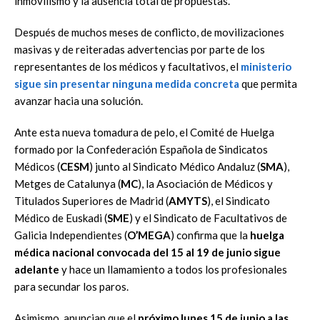
inmovilismo y la ausencia total de propuestas.
Después de muchos meses de conflicto, de movilizaciones
masivas y de reiteradas advertencias por parte de los
representantes de los médicos y facultativos, el
ministerio
sigue sin presentar ninguna medida concreta
que permita
avanzar hacia una solución.
Ante esta nueva tomadura de pelo, el Comité de Huelga
formado por la Confederación Española de Sindicatos
Médicos (
CESM
) junto al Sindicato Médico Andaluz (
SMA
),
Metges de Catalunya (
MC
), la Asociación de Médicos y
Titulados Superiores de Madrid (
AMYTS
), el Sindicato
Médico de Euskadi (
SME
) y el Sindicato de Facultativos de
Galicia Independientes (
O’MEGA
) confirma que la
huelga
médica nacional convocada del 15 al 19 de junio sigue
adelante
y hace un llamamiento a todos los profesionales
para secundar los paros.
Asimismo, anuncian que el
próximo lunes 15 de junio a las