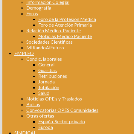
Información Colegial
Demografía
Foros
Foro de la Profesión Médica
Foro de Atención Primaria
Relación Médico-Paciente
Noticias Medico Paciente
Sociedades Científicas
MIRandoAlFuturo
EMPLEO
Condic. laborales
General
Guardias
Retribuciones
Jornada
Jubilación
Salud
Noticias OPE’s y Traslados
Bolsas
Convocatorias OPES Comunidades
Otras ofertas
España. Sector privado
Europa
SINDICAL