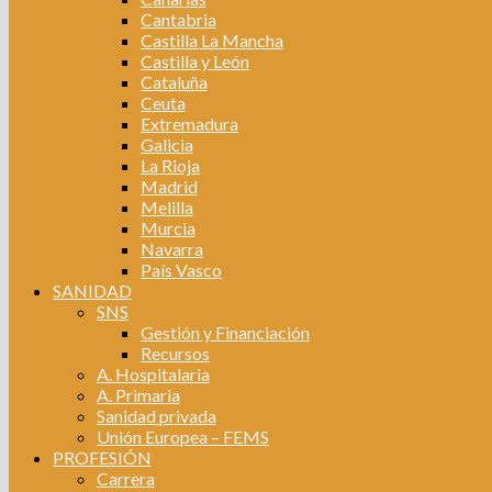
Cantabria
Castilla La Mancha
Castilla y León
Cataluña
Ceuta
Extremadura
Galicia
La Rioja
Madrid
Melilla
Murcia
Navarra
País Vasco
SANIDAD
SNS
Gestión y Financiación
Recursos
A. Hospitalaria
A. Primaria
Sanidad privada
Unión Europea – FEMS
PROFESIÓN
Carrera