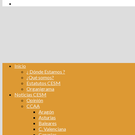
tw
fb
Instagram
Linkedin
Inicio
¿ Dónde Estamos ?
¿Qué somos?
Estatutos CESM
Organigrama
Noticias CESM
Opinión
CCAA
Aragón
Asturias
Baleares
C. Valenciana
Canarias