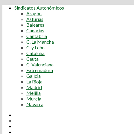
Sindicatos Autonómicos
Aragón
Asturias
Baleares
Canarias
Cantabria
C. La Mancha
C. y León
Cataluña
Ceuta
C. Valenciana
Extremadura
Galicia
La Rioja
Madrid
Melilla
Murcia
Navarra
Youtube