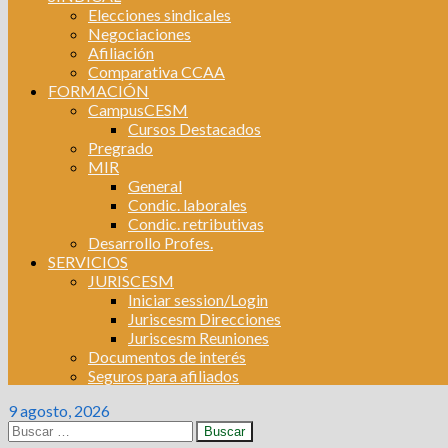
Elecciones sindicales
Negociaciones
Afiliación
Comparativa CCAA
FORMACIÓN
CampusCESM
Cursos Destacados
Pregrado
MIR
General
Condic. laborales
Condic. retributivas
Desarrollo Profes.
SERVICIOS
JURISCESM
Iniciar session/Login
Juriscesm Direcciones
Juriscesm Reuniones
Documentos de interés
Seguros para afiliados
9 agosto, 2026
Buscar: