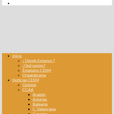
tw
fb
Instagram
Linkedin
Inicio
¿ Dónde Estamos ?
¿Qué somos?
Estatutos CESM
Organigrama
Noticias CESM
Opinión
CCAA
Aragón
Asturias
Baleares
C. Valenciana
Canarias