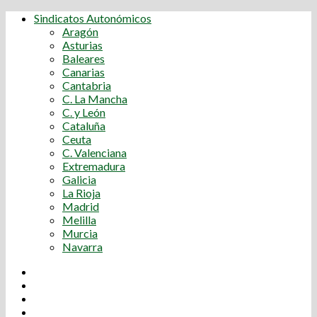
Sindicatos Autonómicos
Aragón
Asturias
Baleares
Canarias
Cantabria
C. La Mancha
C. y León
Cataluña
Ceuta
C. Valenciana
Extremadura
Galicia
La Rioja
Madrid
Melilla
Murcia
Navarra
Youtube