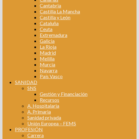
Cantabria
Castilla La Mancha
Castilla y León
Cataluña
Ceuta
Extremadura
Galicia
La Rioja
Madrid
Melilla
Murcia
Navarra
País Vasco
SANIDAD
SNS
Gestión y Financiación
Recursos
A. Hospitalaria
A. Primaria
Sanidad privada
Unión Europea – FEMS
PROFESIÓN
Carrera