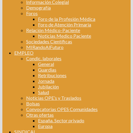
Información Colegial
Demografía
Foros
Foro de la Profesión Médica
Foro de Atención Primaria
Relación Médico-Paciente
Noticias Medico Paciente
Sociedades Científicas
MIRandoAlFuturo
EMPLEO
Condic. laborales
General
Guardias
Retribuciones
Jornada
Jubilación
Salud
Noticias OPE’s y Traslados
Bolsas
Convocatorias OPES Comunidades
Otras ofertas
España. Sector privado
Europa
SINDICAL