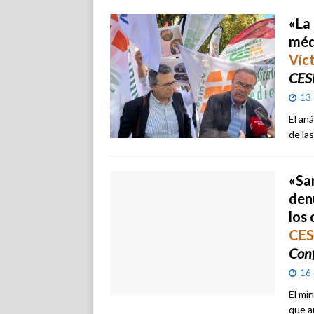
«La
méd
Víc
CES
13 
El an
de la
«Sa
den
los
CE
Conf
16 
El mi
que a