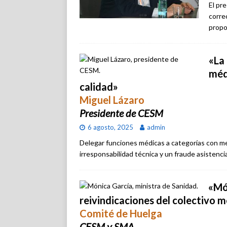
El pr
correc
propo
«La 
méd
calidad»
Miguel Lázaro
Presidente de CESM
6 agosto, 2025
admin
Delegar funciones médicas a categorías con me
irresponsabilidad técnica y un fraude asistencia
«Mó
reivindicaciones del colectivo 
Comité de Huelga
CESM y SMA