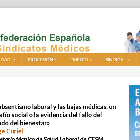
IDAD
PROFESIÓN
EMPLEO
SINDICAL
absentismo laboral y las bajas médicas: un
fío social o la evidencia del fallo del
ado del bienestar»
ge Curiel
etario técnico de Salud Laboral de CESM