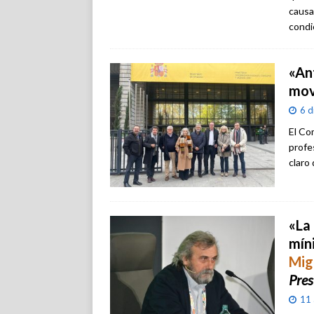
causa
condi
«Ant
mov
6 d
El Co
profe
claro 
«La
míni
Mig
Pre
11 