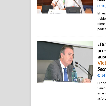
10 
El re
gobie
piens
padec
«Día
pre
aus
Víc
Secr
14 
El se
Sanid
en el
asiste