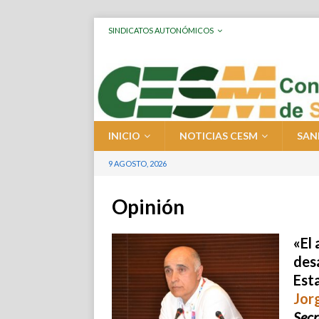
SINDICATOS AUTONÓMICOS
INICIO
NOTICIAS CESM
SAN
9 AGOSTO, 2026
Opinión
«El 
desa
Est
Jor
Secr