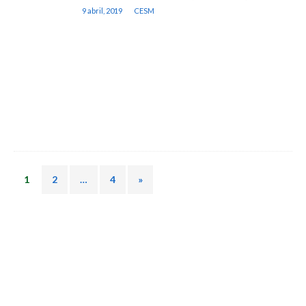
9 abril, 2019
CESM
1
2
…
4
»