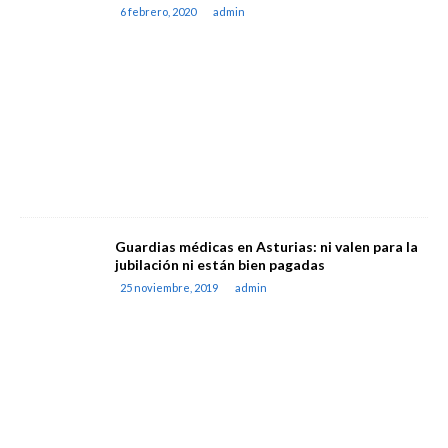
6 febrero, 2020
admin
Guardias médicas en Asturias: ni valen para la
jubilación ni están bien pagadas
25 noviembre, 2019
admin