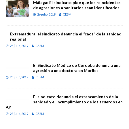
Málaga: El sindicato pide que los reincidentes
de agresiones a sanitarios sean identificados
26 julio, 2019
CESM
Extremadura: el sindicato denuncia el “caos” de la sanidad
regional
25 julio, 2019
CESM
El Sindicato Médico de Córdoba denuncia una
agresión a una doctora en Moriles
25 julio, 2019
CESM
El sindicato denuncia el estancamiento de la
sanidad y el incumplimiento de los acuerdos en
AP
25 julio, 2019
CESM