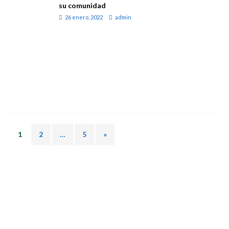
su comunidad
26 enero, 2022
admin
1
2
…
5
»