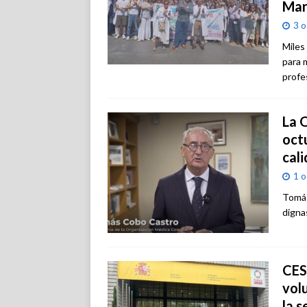
Mar
3 o
Miles
para m
profe
La 
octu
cali
1 o
Tomás
digna
CES
vol
la 