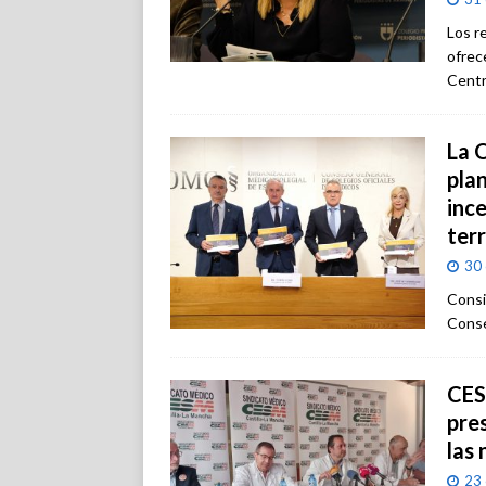
Los r
ofrece
Centr
La 
plan
inc
terr
30 
Consi
Consej
CES
pre
las
23 