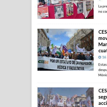
La pr
no co
CES
mov
Mar
cua
16 
Estas
despu
Mónic
CES
seg
acc