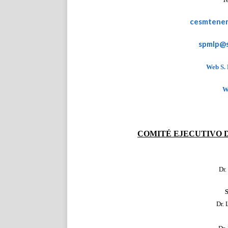
cesmtener
spmlp@
Web S. 
W
COMITÉ EJECUTIVO 
Dr.
Dr. 