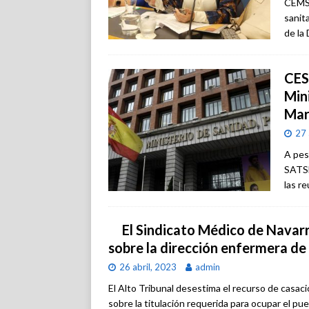
CEMSA
sanit
de la
CES
Min
Mar
27 
A pes
SATSE
las r
El Sindicato Médico de Navarr
sobre la dirección enfermera de
26 abril, 2023
admin
El Alto Tribunal desestima el recurso de casac
sobre la titulación requerida para ocupar el pue