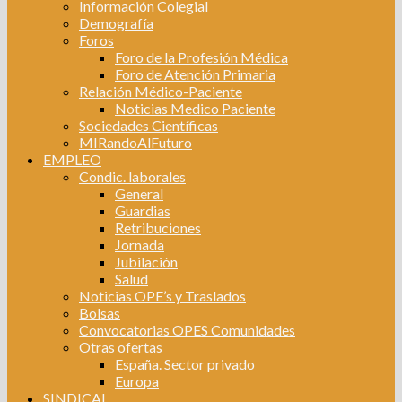
Información Colegial
Demografía
Foros
Foro de la Profesión Médica
Foro de Atención Primaria
Relación Médico-Paciente
Noticias Medico Paciente
Sociedades Científicas
MIRandoAlFuturo
EMPLEO
Condic. laborales
General
Guardias
Retribuciones
Jornada
Jubilación
Salud
Noticias OPE’s y Traslados
Bolsas
Convocatorias OPES Comunidades
Otras ofertas
España. Sector privado
Europa
SINDICAL