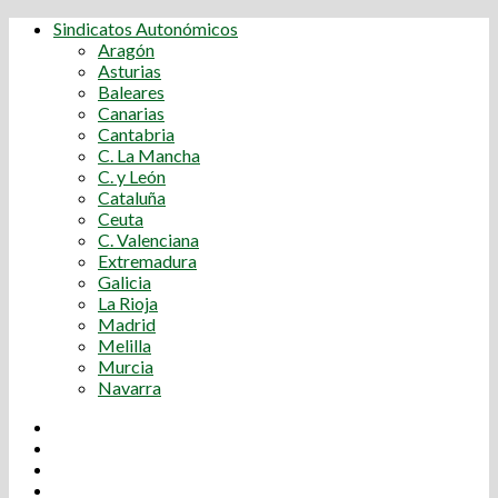
Sindicatos Autonómicos
Aragón
Asturias
Baleares
Canarias
Cantabria
C. La Mancha
C. y León
Cataluña
Ceuta
C. Valenciana
Extremadura
Galicia
La Rioja
Madrid
Melilla
Murcia
Navarra
Youtube