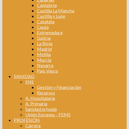
Cantabria
Castilla La Mancha
Castilla y León
Cataluña
Ceuta
Extremadura
Galicia
La Rioja
Madrid
Melilla
Murcia
Navarra
País Vasco
SANIDAD
SNS
Gestión y Financiación
Recursos
A. Hospitalaria
A. Primaria
Sanidad privada
Unión Europea – FEMS
PROFESIÓN
Carrera