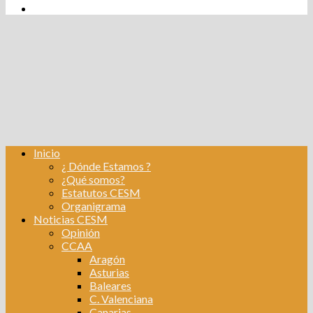
tw
fb
Instagram
Linkedin
Inicio
¿ Dónde Estamos ?
¿Qué somos?
Estatutos CESM
Organigrama
Noticias CESM
Opinión
CCAA
Aragón
Asturias
Baleares
C. Valenciana
Canarias