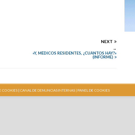
NEXT
→
«Y, MÉDICOS RESIDENTES, ¿CUÁNTOS HAY?»
(INFORME)
E COOKIES |
CANAL DE DENUNCIAS INTERNAS
| PANEL DE COOKIES