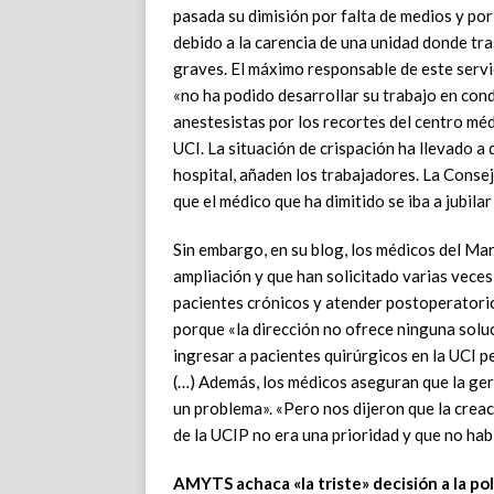
pasada su dimisión por falta de medios y po
debido a la carencia de una unidad donde tra
graves. El máximo responsable de este servi
«no ha podido desarrollar su trabajo en cond
anestesistas por los recortes del centro mé
UCI. La situación de crispación ha llevado 
hospital, añaden los trabajadores. La Consej
que el médico que ha dimitido se iba a jubil
Sin embargo, en su blog, los médicos del M
ampliación y que han solicitado varias veces
pacientes crónicos y atender postoperatorio
porque «la dirección no ofrece ninguna soluc
ingresar a pacientes quirúrgicos en la UCI p
(…) Además, los médicos aseguran que la gere
un problema». «Pero nos dijeron que la crea
de la UCIP no era una prioridad y que no ha
AMYTS achaca «la triste» decisión a la pol