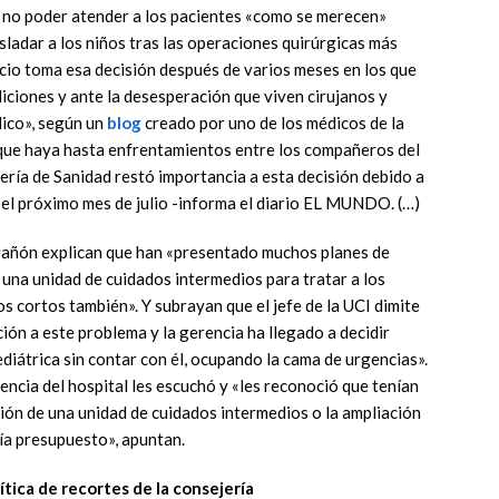
r no poder atender a los pacientes «como se merecen»
sladar a los niños tras las operaciones quirúrgicas más
cio toma esa decisión después de varios meses en los que
iciones y ante la desesperación que viven cirujanos y
dico», según un
blog
creado por uno de los médicos de la
a que haya hasta enfrentamientos entre los compañeros del
ería de Sanidad restó importancia a esta decisión debido a
ar el próximo mes de julio -informa el diario EL MUNDO. (…)
arañón explican que han «presentado muchos planes de
 una unidad de cuidados intermedios para tratar a los
s cortos también». Y subrayan que el jefe de la UCI dimite
ión a este problema y la gerencia ha llegado a decidir
ediátrica sin contar con él, ocupando la cama de urgencias».
ncia del hospital les escuchó y «les reconoció que tenían
ción de una unidad de cuidados intermedios o la ampliación
bía presupuesto», apuntan.
ítica de recortes de la consejería