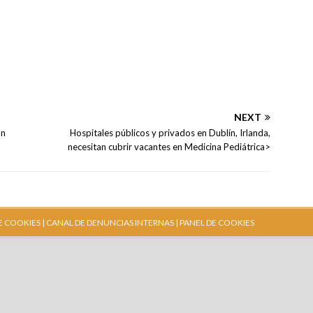
NEXT
an
Hospitales públicos y privados en Dublín, Irlanda,
necesitan cubrir vacantes en Medicina Pediátrica>
E COOKIES |
CANAL DE DENUNCIAS INTERNAS
| PANEL DE COOKIES