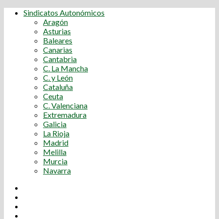
Sindicatos Autonómicos
Aragón
Asturias
Baleares
Canarias
Cantabria
C. La Mancha
C. y León
Cataluña
Ceuta
C. Valenciana
Extremadura
Galicia
La Rioja
Madrid
Melilla
Murcia
Navarra
Youtube