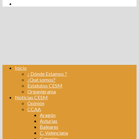
tw
fb
Instagram
Linkedin
Inicio
¿ Dónde Estamos ?
¿Qué somos?
Estatutos CESM
Organigrama
Noticias CESM
Opinión
CCAA
Aragón
Asturias
Baleares
C. Valenciana
Canarias