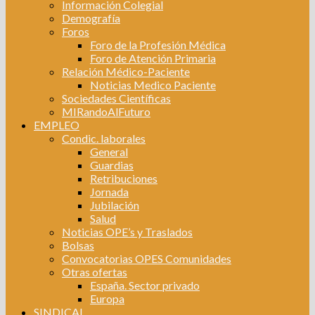
Información Colegial
Demografía
Foros
Foro de la Profesión Médica
Foro de Atención Primaria
Relación Médico-Paciente
Noticias Medico Paciente
Sociedades Científicas
MIRandoAlFuturo
EMPLEO
Condic. laborales
General
Guardias
Retribuciones
Jornada
Jubilación
Salud
Noticias OPE’s y Traslados
Bolsas
Convocatorias OPES Comunidades
Otras ofertas
España. Sector privado
Europa
SINDICAL