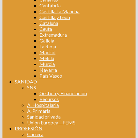
Cantabria
Castilla La Mancha
Castilla y León
Cataluña
Ceuta
Extremadura
Galicia
La Rioja
Madrid
Melilla
Murcia
Navarra
País Vasco
SANIDAD
SNS
Gestión y Financiación
Recursos
A. Hospitalaria
A. Primaria
Sanidad privada
Unión Europea – FEMS
PROFESIÓN
Carrera