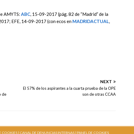
 de AMYTS:
ABC
, 15-09-2017 (pág. 82 de “Madrid” de la
2017; EFE, 14-09-2017 (con ecos en
MADRIDACTUAL
,
NEXT
El 57% de los aspirantes a la cuarta prueba de la OPE
o de
son de otras CCAA
E COOKIES |
CANAL DE DENUNCIAS INTERNAS
| PANEL DE COOKIES