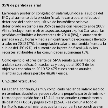
35% de pérdida salarial
La rebaja y posterior congelación salarial, unidos a la subida del
IPC y al aumento de la presión fiscal, llevan a que, en efecto, el
deterioro del poder adquisitivo de los médicos se haya
deteriorado en torno a un 35% de media con respecto al de 2009.
Ahí se incluyen entre otros aspectos, según explicó Carrasco, las
pérdidas atribuibles a los recortes de 2010 (8%), el aumento de
jornada en 2,5 horas y media sin contrapartida económica llevado
a cabo en 2012 (7%), la congelación salarial mantenida frente a la
subida del IPC (9%), el aumento de la presión fiscal (4%) y los
recortes atribuibles a las comunidades autónomas (5%)
Como ejemplo, el presidente del SMA señaló que un médico
andaluz con dedicación exclusiva y acogido al 100% de los
objetivos cobraba en 2010 52.475 euros brutos anuales,
mientras que ahora percibe 48.887 euros.
Un
puzzle
retributivo
En España, continuó, es muy complicado hablar de salario médico
en términos absolutos, ya que solo una pequeña parte del mismo -
formado por sueldo base (13.441 euros anuales), complemento
de destino (7.065) y pagas extra (2.560)- es común a todo el
territorio nacional, mientras que la mayor parte se construye en