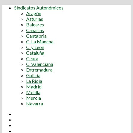
Sindicatos Autonómicos
Aragón
Asturias
Baleares
Canarias
Cantabria
C. La Mancha
C. y León
Cataluña
Ceuta
C. Valenciana
Extremadura
Galicia
La Rioja
Madrid
Melilla
Murcia
Navarra
Youtube