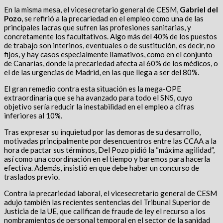
En la misma mesa, el vicesecretario general de CESM,
Gabriel del
Pozo
, se refirió a la precariedad en el empleo como una de las
principales lacras que sufren las profesiones sanitarias, y
concretamente los facultativos. Algo más del 40% de los puestos
de trabajo son interinos, eventuales o de sustitución, es decir, no
fijos, y hay casos especialmente llamativos, como en el conjunto
de Canarias, donde la precariedad afecta al 60% de los médicos, o
el de las urgencias de Madrid, en las que llega a ser del 80%.
El gran remedio contra esta situación es la mega-OPE
extraordinaria que se ha avanzado para todo el SNS, cuyo
objetivo sería reducir la inestabilidad en el empleo a cifras
inferiores al 10%.
Tras expresar su inquietud por las demoras de su desarrollo,
motivadas principalmente por desencuentros entre las CCAA a la
hora de pactar sus términos, Del Pozo pidió la “máxima agilidad”,
así como una coordinación en el tiempo y baremos para hacerla
efectiva. Además, insistió en que debe haber un concurso de
traslados previo.
Contra la precariedad laboral, el vicesecretario general de CESM
adujo también las recientes sentencias del Tribunal Superior de
Justicia de la UE, que califican de fraude de ley el recurso a los
nombramientos de personal temporal en el sector de la sanidad