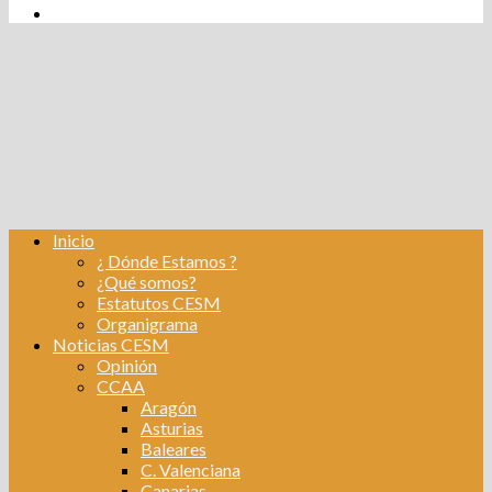
tw
fb
Instagram
Linkedin
Inicio
¿ Dónde Estamos ?
¿Qué somos?
Estatutos CESM
Organigrama
Noticias CESM
Opinión
CCAA
Aragón
Asturias
Baleares
C. Valenciana
Canarias