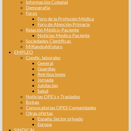
Información Colegial
Demografía
Foros
Foro de la Profesión Médica
Foro de Atención Primaria
Relación Médico-Paciente
Noticias Medico Paciente
Sociedades Científicas
MIRandoAlFuturo
EMPLEO
Condic. laborales
General
Guardias
Retribuciones
Jornada
Jubilación
Salud
Noticias OPE’s y Traslados
Bolsas
Convocatorias OPES Comunidades
Otras ofertas
España. Sector privado
Europa
SINDICAL