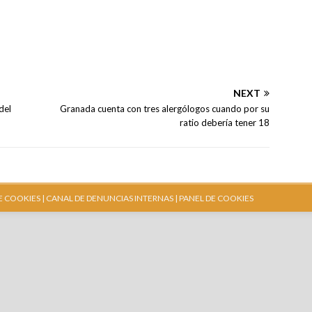
NEXT
del
Granada cuenta con tres alergólogos cuando por su
ratio debería tener 18
E COOKIES |
CANAL DE DENUNCIAS INTERNAS
| PANEL DE COOKIES