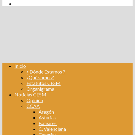
tw
fb
Instagram
Linkedin
Inicio
¿ Dónde Estamos ?
¿Qué somos?
Estatutos CESM
Organigrama
Noticias CESM
Opinión
CCAA
Aragón
Asturias
Baleares
C. Valenciana
Canarias