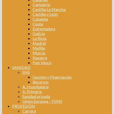
Cantabria
Castilla La Mancha
Castilla y León
Cataluña
Ceuta
Extremadura
Galicia
La Rioja
Madrid
Melilla
Murcia
Navarra
País Vasco
SANIDAD
SNS
Gestión y Financiación
Recursos
A. Hospitalaria
A. Primaria
Sanidad privada
Unión Europea – FEMS
PROFESIÓN
Carrera