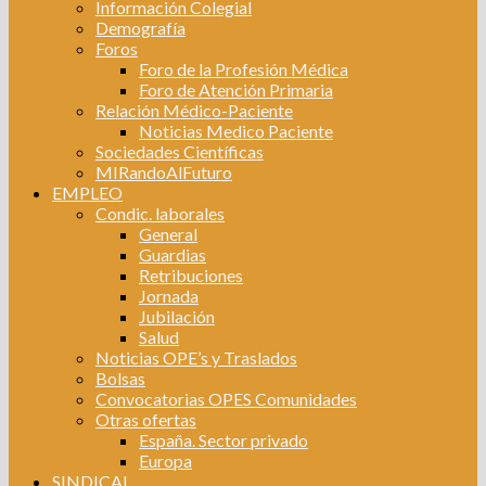
Información Colegial
Demografía
Foros
Foro de la Profesión Médica
Foro de Atención Primaria
Relación Médico-Paciente
Noticias Medico Paciente
Sociedades Científicas
MIRandoAlFuturo
EMPLEO
Condic. laborales
General
Guardias
Retribuciones
Jornada
Jubilación
Salud
Noticias OPE’s y Traslados
Bolsas
Convocatorias OPES Comunidades
Otras ofertas
España. Sector privado
Europa
SINDICAL