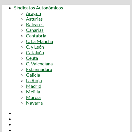
Sindicatos Autonómicos
Aragón
Asturias
Baleares
Canarias
Cantabria
C. La Mancha
C. y León
Cataluña
Ceuta
C. Valenciana
Extremadura
Galicia
La Rioja
Madrid
Melilla
Murcia
Navarra
Youtube