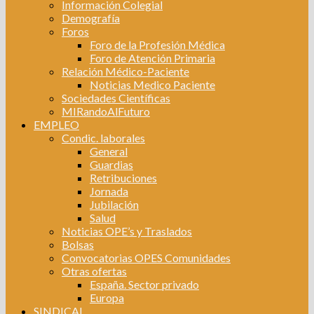
Información Colegial
Demografía
Foros
Foro de la Profesión Médica
Foro de Atención Primaria
Relación Médico-Paciente
Noticias Medico Paciente
Sociedades Científicas
MIRandoAlFuturo
EMPLEO
Condic. laborales
General
Guardias
Retribuciones
Jornada
Jubilación
Salud
Noticias OPE’s y Traslados
Bolsas
Convocatorias OPES Comunidades
Otras ofertas
España. Sector privado
Europa
SINDICAL