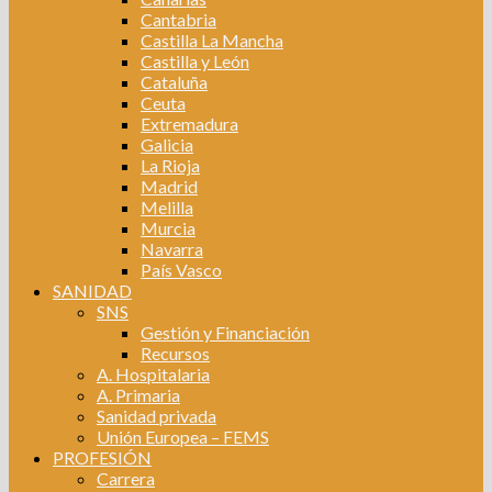
Cantabria
Castilla La Mancha
Castilla y León
Cataluña
Ceuta
Extremadura
Galicia
La Rioja
Madrid
Melilla
Murcia
Navarra
País Vasco
SANIDAD
SNS
Gestión y Financiación
Recursos
A. Hospitalaria
A. Primaria
Sanidad privada
Unión Europea – FEMS
PROFESIÓN
Carrera