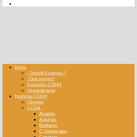
tw
fb
Instagram
Linkedin
Inicio
¿ Dónde Estamos ?
¿Qué somos?
Estatutos CESM
Organigrama
Noticias CESM
Opinión
CCAA
Aragón
Asturias
Baleares
C. Valenciana
Canarias