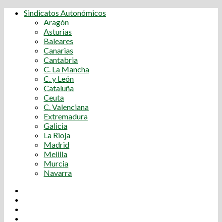
Sindicatos Autonómicos
Aragón
Asturias
Baleares
Canarias
Cantabria
C. La Mancha
C. y León
Cataluña
Ceuta
C. Valenciana
Extremadura
Galicia
La Rioja
Madrid
Melilla
Murcia
Navarra
Youtube