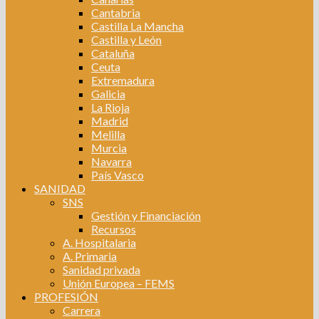
Cantabria
Castilla La Mancha
Castilla y León
Cataluña
Ceuta
Extremadura
Galicia
La Rioja
Madrid
Melilla
Murcia
Navarra
País Vasco
SANIDAD
SNS
Gestión y Financiación
Recursos
A. Hospitalaria
A. Primaria
Sanidad privada
Unión Europea – FEMS
PROFESIÓN
Carrera