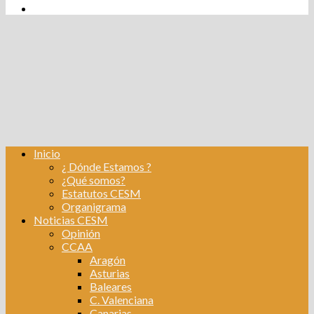
tw
fb
Instagram
Linkedin
Inicio
¿ Dónde Estamos ?
¿Qué somos?
Estatutos CESM
Organigrama
Noticias CESM
Opinión
CCAA
Aragón
Asturias
Baleares
C. Valenciana
Canarias