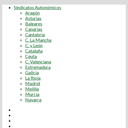
Sindicatos Autonómicos
Aragón
Asturias
Baleares
Canarias
Cantabria
C. La Mancha
C. y León
Cataluña
Ceuta
C. Valenciana
Extremadura
Galicia
La Rioja
Madrid
Melilla
Murcia
Navarra
Youtube