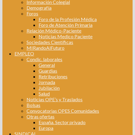
Información Colegial
Demografía
Foros
Foro de la Profesión Médica
Foro de Atención Primaria
Relación Médico-Paciente
Noticias Medico Paciente
Sociedades Científicas
MIRandoAlFuturo
EMPLEO
Condic. laborales
General
Guardias
Retribuciones
Jornada
Jubilación
Salud
Noticias OPE’s y Traslados
Bolsas
Convocatorias OPES Comunidades
Otras ofertas
España. Sector privado
Europa
SINDICAL