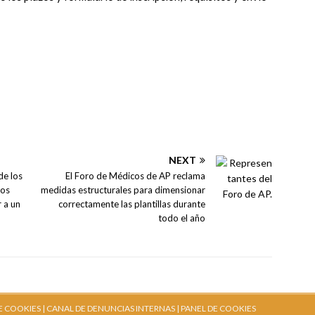
NEXT
de los
El Foro de Médicos de AP reclama
los
medidas estructurales para dimensionar
 a un
correctamente las plantillas durante
todo el año
E COOKIES |
CANAL DE DENUNCIAS INTERNAS
| PANEL DE COOKIES