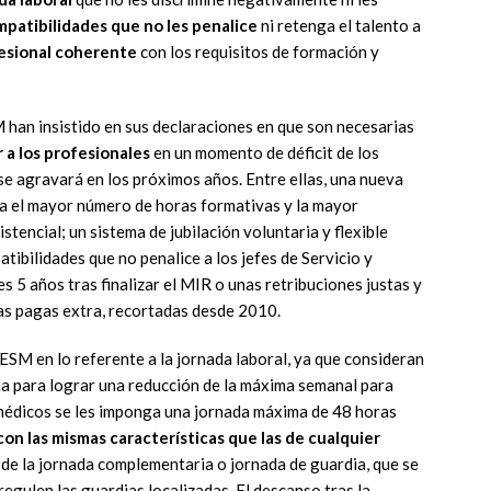
patibilidades que no les penalice
ni retenga el talento a
fesional coherente
con los requisitos de formación y
 han insistido en sus declaraciones en que son necesarias
 a los profesionales
en un momento de déficit de los
se agravará en los próximos años. Entre ellas, una nueva
ta el mayor número de horas formativas y la mayor
stencial; un sistema de jubilación voluntaria y flexible
tibilidades que no penalice a los jefes de Servicio y
es 5 años tras finalizar el MIR o unas retribuciones justas y
as pagas extra, recortadas desde 2010.
ESM en lo referente a la jornada laboral, ya que consideran
ja para lograr una reducción de la máxima semanal para
 médicos se les imponga una jornada máxima de 48 horas
con las mismas características que las de cualquier
d de la jornada complementaria o jornada de guardia, que se
regulen las guardias localizadas. El descanso tras la