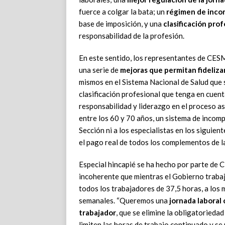
fuerce a colgar la bata; un
régimen de incom
base de imposición, y una
clasificación pro
responsabilidad de la profesión.
En este sentido, los representantes de CESM
una serie de
mejoras que permitan fidelizar
mismos en el Sistema Nacional de Salud que 
clasificación profesional que tenga en cuen
responsabilidad y liderazgo en el proceso asi
entre los 60 y 70 años, un sistema de incompa
Sección ni a los especialistas en los siguient
el pago real de todos los complementos de l
Especial hincapié se ha hecho por parte de C
incoherente que mientras el Gobierno traba
todos los trabajadores de 37,5 horas, a los
semanales. “Queremos una
jornada laboral 
trabajador
, que se elimine la obligatorieda
limiten las horas de trabajo continuado y se 