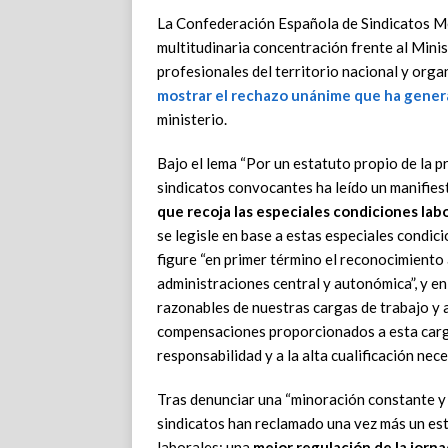
La Confederación Española de Sindicatos M
multitudinaria concentración frente al Minis
profesionales del territorio nacional y org
mostrar el
rechazo unánime que ha gener
ministerio.
Bajo el lema “Por un estatuto propio de la p
sindicatos convocantes ha leído un manifiest
que recoja las especiales condiciones labo
se legisle en base a estas especiales condic
figure “en primer término el reconocimiento
administraciones central y autonómica”, y en
razonables de nuestras cargas de trabajo y 
compensaciones proporcionados a esta carga 
responsabilidad y a la alta cualificación nece
Tras denunciar una “minoración constante y 
sindicatos han reclamado una vez más un est
laborales; una
mejor regulación de la jorna