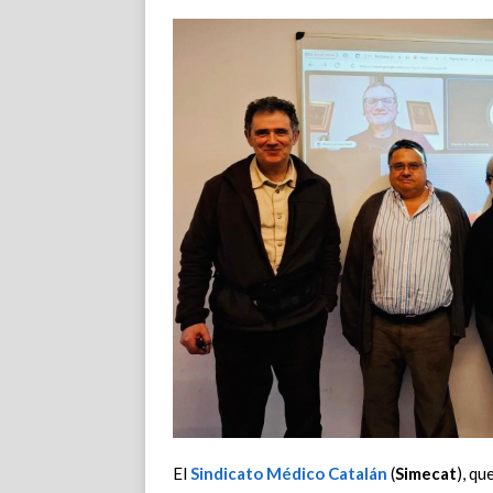
El
Sindicato Médico Catalán
(
Simecat
), q