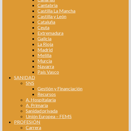
Cantabria
Castilla La Mancha
Castilla y León
Cataluña
Ceuta
Extremadura
Galicia
La Rioja
Madrid
Melilla
Murcia
Navarra
País Vasco
SANIDAD
SNS
Gestión y Financiación
Recursos
A. Hospitalaria
A. Primaria
Sanidad privada
Unión Europea – FEMS
PROFESIÓN
Carrera