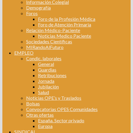
Información Colegial
Demografía
Foros
Foro de la Profesión Médica
Foro de Atención Primaria
Relación Médico-Paciente
Noticias Medico Paciente
Sociedades Científicas
MIRandoAlFuturo
EMPLEO
Condic. laborales
General
Guardias
Retribuciones
Jornada
Jubilación
Salud
Noticias OPE’s y Traslados
Bolsas
Convocatorias OPES Comunidades
Otras ofertas
España. Sector privado
Europa
SINDICAL