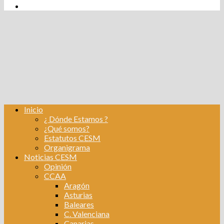
tw
fb
Instagram
Linkedin
Inicio
¿ Dónde Estamos ?
¿Qué somos?
Estatutos CESM
Organigrama
Noticias CESM
Opinión
CCAA
Aragón
Asturias
Baleares
C. Valenciana
Canarias