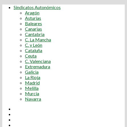
Sindicatos Autonómicos
Aragón
Asturias
Baleares
Canarias
Cantabria
C. La Mancha
C. y León
Cataluña
Ceuta
C. Valenciana
Extremadura
Galicia
La Rioja
Madrid
Melilla
Murcia
Navarra
Youtube