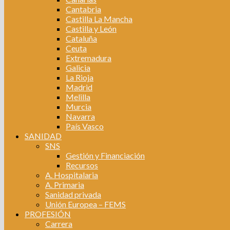
Cantabria
Castilla La Mancha
Castilla y León
Cataluña
Ceuta
Extremadura
Galicia
La Rioja
Madrid
Melilla
Murcia
Navarra
País Vasco
SANIDAD
SNS
Gestión y Financiación
Recursos
A. Hospitalaria
A. Primaria
Sanidad privada
Unión Europea – FEMS
PROFESIÓN
Carrera