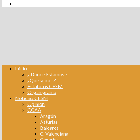
tw
fb
Instagram
Linkedin
Inicio
¿ Dónde Estamos ?
¿Qué somos?
Estatutos CESM
Organigrama
Noticias CESM
Opinión
CCAA
Aragón
Asturias
Baleares
C. Valenciana
Canarias