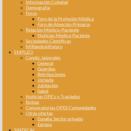
Información Colegial
Demografía
Foros
Foro de la Profesión Médica
Foro de Atención Primaria
Relación Médico-Paciente
Noticias Medico Paciente
Sociedades Científicas
MIRandoAlFuturo
EMPLEO
Condic. laborales
General
Guardias
Retribuciones
Jornada
Jubilación
Salud
Noticias OPE’s y Traslados
Bolsas
Convocatorias OPES Comunidades
Otras ofertas
España. Sector privado
Europa
SINDICAL