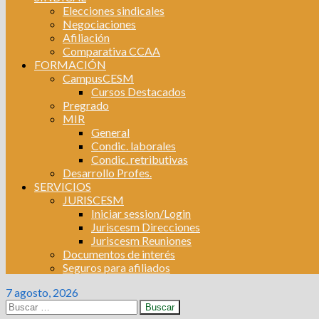
Elecciones sindicales
Negociaciones
Afiliación
Comparativa CCAA
FORMACIÓN
CampusCESM
Cursos Destacados
Pregrado
MIR
General
Condic. laborales
Condic. retributivas
Desarrollo Profes.
SERVICIOS
JURISCESM
Iniciar session/Login
Juriscesm Direcciones
Juriscesm Reuniones
Documentos de interés
Seguros para afiliados
7 agosto, 2026
Buscar: