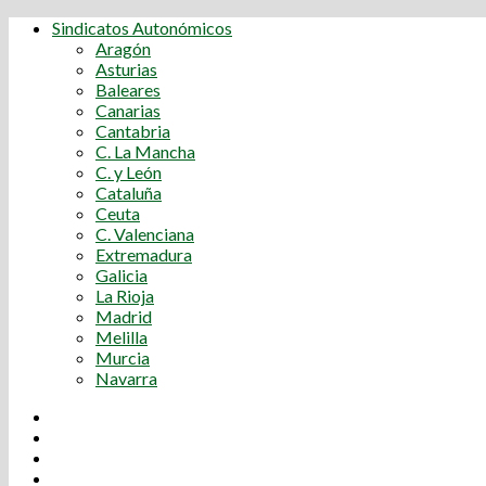
Sindicatos Autonómicos
Aragón
Asturias
Baleares
Canarias
Cantabria
C. La Mancha
C. y León
Cataluña
Ceuta
C. Valenciana
Extremadura
Galicia
La Rioja
Madrid
Melilla
Murcia
Navarra
Youtube