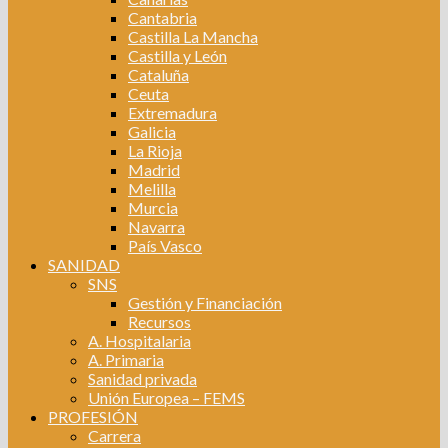
Cantabria
Castilla La Mancha
Castilla y León
Cataluña
Ceuta
Extremadura
Galicia
La Rioja
Madrid
Melilla
Murcia
Navarra
País Vasco
SANIDAD
SNS
Gestión y Financiación
Recursos
A. Hospitalaria
A. Primaria
Sanidad privada
Unión Europea – FEMS
PROFESIÓN
Carrera