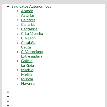
Sindicatos Autonómicos
Aragón
Asturias
Baleares
Canarias
Cantabria
C. La Mancha
C. y León
Cataluña
Ceuta
C. Valenciana
Extremadura
Galicia
La Rioja
Madrid
Melilla
Murcia
Navarra
Youtube