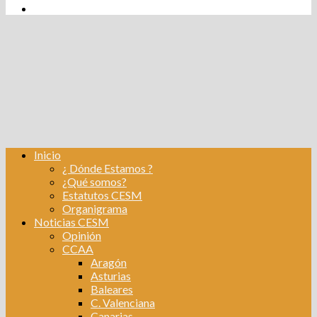
tw
fb
Instagram
Linkedin
Inicio
¿ Dónde Estamos ?
¿Qué somos?
Estatutos CESM
Organigrama
Noticias CESM
Opinión
CCAA
Aragón
Asturias
Baleares
C. Valenciana
Canarias