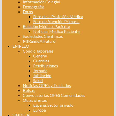
Información Colegial
Demografía
Foros
Foro de la Profesión Médica
Foro de Atención Primaria
Relación Médico-Paciente
Noticias Medico Paciente
Sociedades Científicas
MIRandoAlFuturo
EMPLEO
Condic. laborales
General
Guardias
Retribuciones
Jornada
Jubilación
Salud
Noticias OPE’s y Traslados
Bolsas
Convocatorias OPES Comunidades
Otras ofertas
España. Sector privado
Europa
SINDICAL