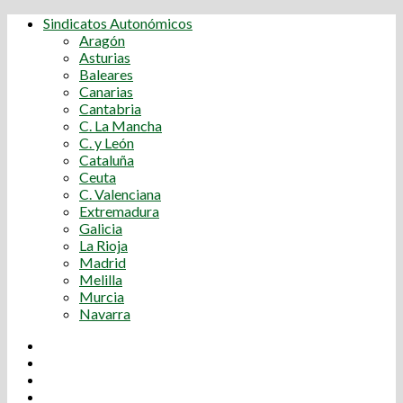
Sindicatos Autonómicos
Aragón
Asturias
Baleares
Canarias
Cantabria
C. La Mancha
C. y León
Cataluña
Ceuta
C. Valenciana
Extremadura
Galicia
La Rioja
Madrid
Melilla
Murcia
Navarra
Youtube