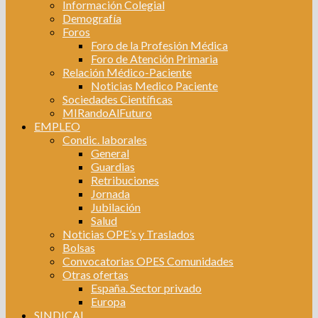
Información Colegial
Demografía
Foros
Foro de la Profesión Médica
Foro de Atención Primaria
Relación Médico-Paciente
Noticias Medico Paciente
Sociedades Científicas
MIRandoAlFuturo
EMPLEO
Condic. laborales
General
Guardias
Retribuciones
Jornada
Jubilación
Salud
Noticias OPE’s y Traslados
Bolsas
Convocatorias OPES Comunidades
Otras ofertas
España. Sector privado
Europa
SINDICAL