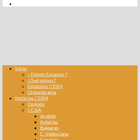
tw
fb
Instagram
Linkedin
Inicio
¿ Dónde Estamos ?
¿Qué somos?
Estatutos CESM
Organigrama
Noticias CESM
Opinión
CCAA
Aragón
Asturias
Baleares
C. Valenciana
Canarias