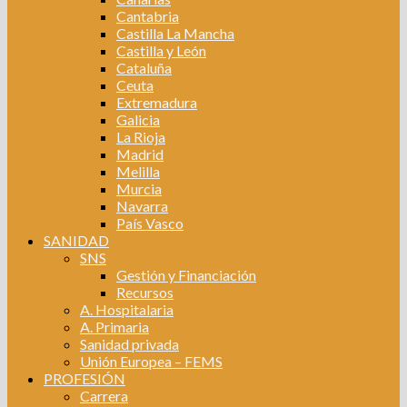
Cantabria
Castilla La Mancha
Castilla y León
Cataluña
Ceuta
Extremadura
Galicia
La Rioja
Madrid
Melilla
Murcia
Navarra
País Vasco
SANIDAD
SNS
Gestión y Financiación
Recursos
A. Hospitalaria
A. Primaria
Sanidad privada
Unión Europea – FEMS
PROFESIÓN
Carrera