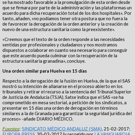
se ha mostrado favorable a la promulgación de esta orden desde
que se firmara por parte de la administración y las plataformas un
acuerdo para dicha recuperación total de los dos hospitales». Por
tanto, añaden, «no podíamos tener otra postura que no fuera la
de favorecer la derogación de la orden anterior y la creación de
nuevo de una estructura sanitaria como la preexistente».
«Creemos que el texto de la orden responde a las necesidades
sentidas por profesionales y ciudadanos y nos mostramos
dispuestos a colaborar en cuanto sea necesario para conseguir
que este acuerdo pueda culminar con la recuperación de la
estructura sanitaria granadina», concluye.
Una orden similar para Huelva en 15 días
Respecto a la derogación de la fusión en Huelva, de la que el SAS
mostró su intención de allanarse en el proceso abierto en los
tribunales y retirar el recurso a la sentencia del Tribunal Superior
de Justicia de Andalucía (TSJA), Satse indica que el SAS «se ha
comprometido en mesa sectorial, a petición de los sindicatos, a
presentar en 15 días una orden de derogación en términos
similares a la de Granada para garantizar la seguridad jurídica del
proceso» -añade DIARIO MÉDICO.
, 21-02-2017;
Fuentes
:
SINDICATO MÉDICO ANDALUZ (SMA)
EUROPA PRESS
, 20-02-2017 (y recogido por
LA VANGUARDIA
,