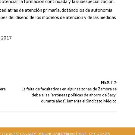
potenciar la formación continuada y la subespecialización.
ediatras de atención primaria, dotándolos de autonomía
ipes del diseño de los modelos de atención y de las medidas
3-2017
NEXT
rera
La falta de facultativos en algunas zonas de Zamora se
debe a las “erróneas políticas de ahorro de Sacyl
durante años”, lamenta el Sindicato Médico
E COOKIES |
CANAL DE DENUNCIAS INTERNAS
| PANEL DE COOKIES