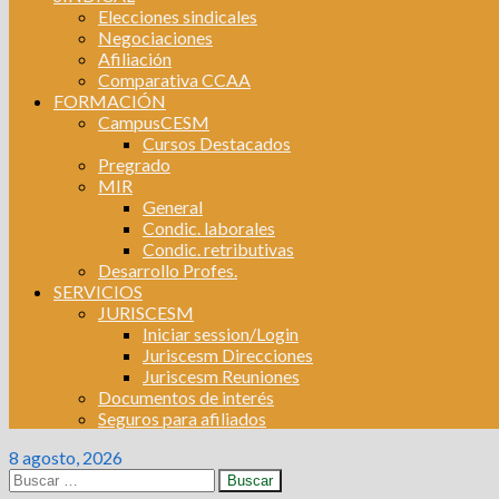
Elecciones sindicales
Negociaciones
Afiliación
Comparativa CCAA
FORMACIÓN
CampusCESM
Cursos Destacados
Pregrado
MIR
General
Condic. laborales
Condic. retributivas
Desarrollo Profes.
SERVICIOS
JURISCESM
Iniciar session/Login
Juriscesm Direcciones
Juriscesm Reuniones
Documentos de interés
Seguros para afiliados
8 agosto, 2026
Buscar: