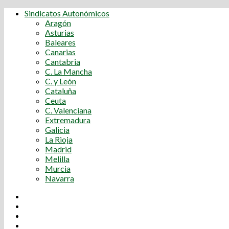
Sindicatos Autonómicos
Aragón
Asturias
Baleares
Canarias
Cantabria
C. La Mancha
C. y León
Cataluña
Ceuta
C. Valenciana
Extremadura
Galicia
La Rioja
Madrid
Melilla
Murcia
Navarra
Youtube