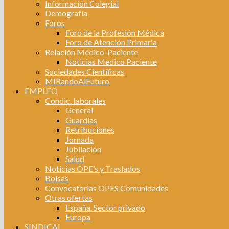
Información Colegial
Demografía
Foros
Foro de la Profesión Médica
Foro de Atención Primaria
Relación Médico-Paciente
Noticias Medico Paciente
Sociedades Científicas
MIRandoAlFuturo
EMPLEO
Condic. laborales
General
Guardias
Retribuciones
Jornada
Jubilación
Salud
Noticias OPE’s y Traslados
Bolsas
Convocatorias OPES Comunidades
Otras ofertas
España. Sector privado
Europa
SINDICAL