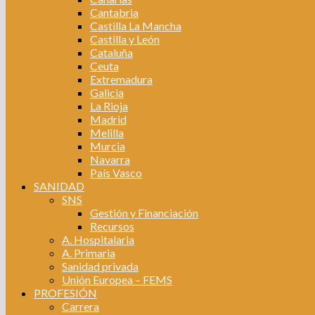
Cantabria
Castilla La Mancha
Castilla y León
Cataluña
Ceuta
Extremadura
Galicia
La Rioja
Madrid
Melilla
Murcia
Navarra
País Vasco
SANIDAD
SNS
Gestión y Financiación
Recursos
A. Hospitalaria
A. Primaria
Sanidad privada
Unión Europea – FEMS
PROFESIÓN
Carrera