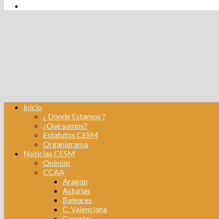
tw
fb
Instagram
Linkedin
Inicio
¿ Dónde Estamos ?
¿Qué somos?
Estatutos CESM
Organigrama
Noticias CESM
Opinión
CCAA
Aragón
Asturias
Baleares
C. Valenciana
Canarias