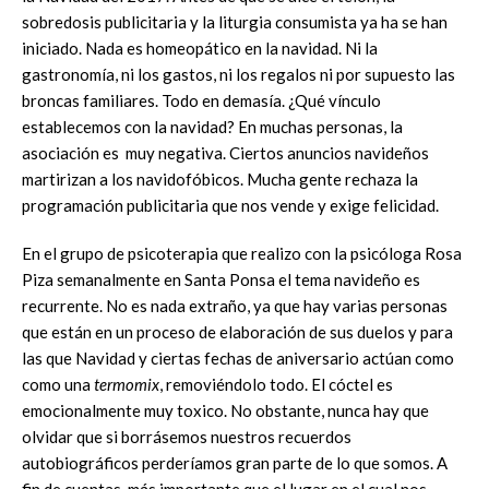
sobredosis publicitaria y la liturgia consumista ya ha se han
iniciado. Nada es homeopático en la navidad. Ni la
gastronomía, ni los gastos, ni los regalos ni por supuesto las
broncas familiares. Todo en demasía. ¿Qué vínculo
establecemos con la navidad? En muchas personas, la
asociación es muy negativa. Ciertos anuncios navideños
martirizan a los navidofóbicos. Mucha gente rechaza la
programación publicitaria que nos vende y exige felicidad.
En el grupo de psicoterapia que realizo con la psicóloga Rosa
Piza semanalmente en Santa Ponsa el tema navideño es
recurrente. No es nada extraño, ya que hay varias personas
que están en un proceso de elaboración de sus duelos y para
las que Navidad y ciertas fechas de aniversario actúan como
como una
termomix
, removiéndolo todo. El cóctel es
emocionalmente muy toxico. No obstante, nunca hay que
olvidar que si borrásemos nuestros recuerdos
autobiográficos perderíamos gran parte de lo que somos. A
fin de cuentas, más importante que el lugar en el cual nos