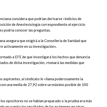
ciana considera que podrían derivarse «indicios de
osición de Anestesiología correspondiente al ejercicio
es podría conocer las preguntas.
a asegura que exigirá a la Conselleria de Sanidad que
ore activamente en su investigación».
formado a EFE de que investigará los hechos que denuncia
ultados de dicha investigación, «tomará las medidas que
os aspirantes, al sindicato le «llama poderosamente la
, con una media de 27,92 sobre un máximo posible de 100
e los opositores no se habían preparado o la prueba era más
iendo en cuenta los resultados de los exámenes en otras