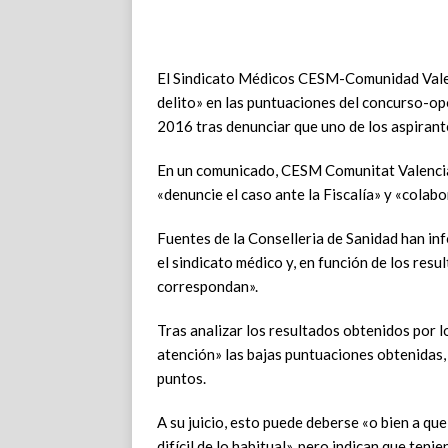
El Sindicato Médicos CESM-Comunidad Valen
delito» en las puntuaciones del concurso-op
2016 tras denunciar que uno de los aspirant
En un comunicado, CESM Comunitat Valencian
«denuncie el caso ante la Fiscalía» y «colab
Fuentes de la Conselleria de Sanidad han in
el sindicato médico y, en función de los res
correspondan».
Tras analizar los resultados obtenidos por l
atención» las bajas puntuaciones obtenidas
puntos.
A su juicio, esto puede deberse «o bien a qu
difícil de lo habitual», pero indican que ten