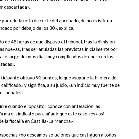
or descartada».
 y por ello la nota de corte del aprobado, de no existir un
ndado por debajo de los 30», explica.
do de 48 horas de que dispuso el tribunal, tras la dimisión
s nuevas, tras ser anuladas las previstas inicialmente por
 lo largo de unos días muy complicados de enero en los
izadas».
ticipante obtuvo 93 puntos, lo que «supone la friolera de
lificado» y significa, a su juicio, «un indicio muy fuerte de
es penales».
urre cuando el opositor conoce con antelación las
irma el sindicato para añadir que este caso «es casi
de la fiscalía en Castilla-La Mancha».
 sospechas «no deseamos soluciones que castiguen a todos