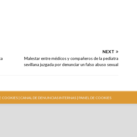
NEXT
ca
Malestar entre médicos y compañeros de la pediatra
sevillana juzgada por denunciar un falso abuso sexual
E COOKIES |
CANAL DE DENUNCIAS INTERNAS
| PANEL DE COOKIES