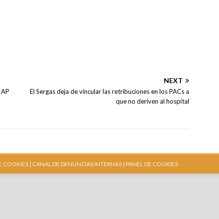
NEXT
e AP
El Sergas deja de vincular las retribuciones en los PACs a
que no deriven al hospital
E COOKIES |
CANAL DE DENUNCIAS INTERNAS
| PANEL DE COOKIES