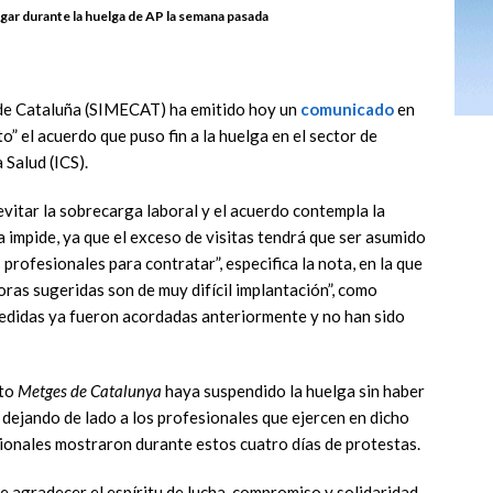
gar durante la huelga de AP la semana pasada
 de Cataluña (SIMECAT) ha emitido hoy un
comunicado
en
o” el acuerdo que puso fin a la huelga en el sector de
 Salud (ICS).
 evitar la sobrecarga laboral y el acuerdo contempla la
 impide, ya que el exceso de visitas tendrá que ser asumido
s profesionales para contratar”, especifica la nota, en la que
ras sugeridas son de muy difícil implantación”, como
medidas ya fueron acordadas anteriormente y no han sido
ato
Metges de Catalunya
haya suspendido la huelga sin haber
 dejando de lado a los profesionales que ejercen en dicho
ionales mostraron durante estos cuatro días de protestas.
de agradecer el espíritu de lucha, compromiso y solidaridad