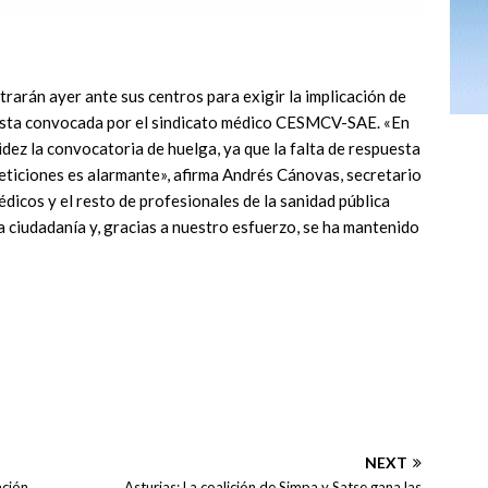
rarán ayer ante sus centros para exigir la implicación de
otesta convocada por el sindicato médico CESMCV-SAE. «En
dez la convocatoria de huelga, ya que la falta de respuesta
peticiones es alarmante», afirma Andrés Cánovas, secretario
icos y el resto de profesionales de la sanidad pública
a ciudadanía y, gracias a nuestro esfuerzo, se ha mantenido
NEXT
ación
Asturias: La coalición de Simpa y Satse gana las