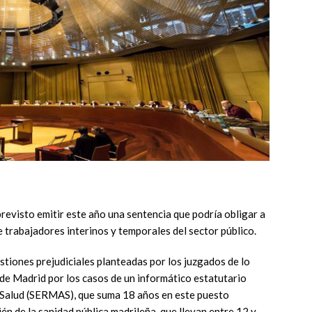
 previsto emitir este año una sentencia que podría obligar a
e trabajadores interinos y temporales del sector público.
tiones prejudiciales planteadas por los juzgados de lo
e Madrid por los casos de un informático estatutario
e Salud (SERMAS), que suma 18 años en este puesto
én de la sanidad pública madrileña, que llevan entre 12 y