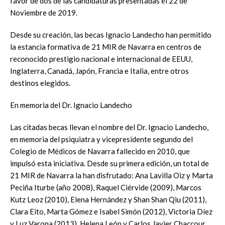
favor de dos de las candidaturas presentadas el 22 de
Noviembre de 2019.
Desde su creación, las becas Ignacio Landecho han permitido
la estancia formativa de 21 MIR de Navarra en centros de
reconocido prestigio nacional e internacional de EEUU,
Inglaterra, Canadá, Japón, Francia e Italia, entre otros
destinos elegidos.
En memoria del Dr. Ignacio Landecho
Las citadas becas llevan el nombre del Dr. Ignacio Landecho,
en memoria del psiquiatra y vicepresidente segundo del
Colegio de Médicos de Navarra fallecido en 2010, que
impulsó esta iniciativa. Desde su primera edición, un total de
21 MIR de Navarra la han disfrutado: Ana Lavilla Oiz y Marta
Peciña Iturbe (año 2008), Raquel Ciérvide (2009), Marcos
Kutz Leoz (2010), Elena Hernández y Shan Shan Qiu (2011),
Clara Eito, Marta Gómez e Isabel Simón (2012), Victoria Díez
y Luz Varona (2013), Helena León y Carlos Javier Chaccour