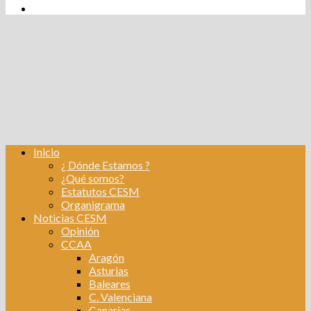
tw
fb
Instagram
Linkedin
Inicio
¿ Dónde Estamos ?
¿Qué somos?
Estatutos CESM
Organigrama
Noticias CESM
Opinión
CCAA
Aragón
Asturias
Baleares
C. Valenciana
Canarias