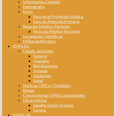
Información Colegial
Demografía
Foros
Foro de la Profesión Médica
Foro de Atención Primaria
Relación Médico-Paciente
Noticias Medico Paciente
Sociedades Científicas
MIRandoAlFuturo
EMPLEO
Condic. laborales
General
Guardias
Retribuciones
Jornada
Jubilación
Salud
Noticias OPE’s y Traslados
Bolsas
Convocatorias OPES Comunidades
Otras ofertas
España. Sector privado
Europa
SINDICAL