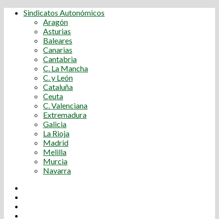
Sindicatos Autonómicos
Aragón
Asturias
Baleares
Canarias
Cantabria
C. La Mancha
C. y León
Cataluña
Ceuta
C. Valenciana
Extremadura
Galicia
La Rioja
Madrid
Melilla
Murcia
Navarra
Youtube