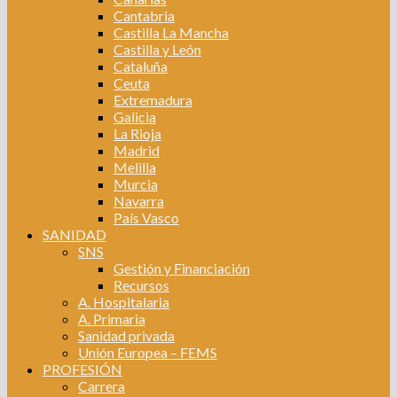
Cantabria
Castilla La Mancha
Castilla y León
Cataluña
Ceuta
Extremadura
Galicia
La Rioja
Madrid
Melilla
Murcia
Navarra
País Vasco
SANIDAD
SNS
Gestión y Financiación
Recursos
A. Hospitalaria
A. Primaria
Sanidad privada
Unión Europea – FEMS
PROFESIÓN
Carrera