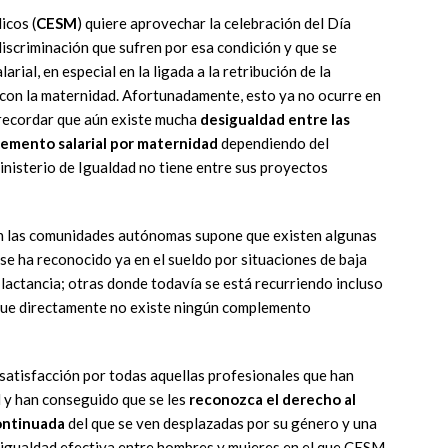
icos (
CESM
) quiere aprovechar la celebración del Día
discriminación que sufren por esa condición y que se
arial, en especial en la ligada a la retribución de la
 con la maternidad. Afortunadamente, esto ya no ocurre en
 recordar que aún existe mucha
desigualdad entre las
emento salarial por maternidad
dependiendo del
Ministerio de Igualdad no tiene entre sus proyectos
 en las comunidades autónomas supone que existen algunas
se ha reconocido ya en el sueldo por situaciones de baja
lactancia; otras donde todavía se está recurriendo incluso
as que directamente no existe ningún complemento
satisfacción por todas aquellas profesionales que han
 y han conseguido que se les
reconozca el derecho al
ontinuada
del que se ven desplazadas por su género y una
e igualdad efectiva entre hombres y mujeres en el que CESM