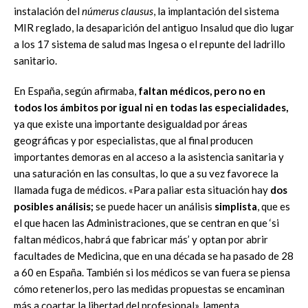
instalación del
númerus clausus
, la implantación del sistema
MIR reglado, la desaparición del antiguo Insalud que dio lugar
a los 17 sistema de salud mas Ingesa o el repunte del ladrillo
sanitario.
En España, según afirmaba,
faltan médicos, pero no en
todos los ámbitos por igual ni en todas las especialidades,
ya que existe una importante desigualdad por áreas
geográficas y por especialistas, que al final producen
importantes demoras en al acceso a la asistencia sanitaria y
una saturación en las consultas, lo que a su vez favorece la
llamada fuga de médicos. «Para paliar esta situación hay
dos
posibles análisis;
se puede hacer un análisis
simplista
, que es
el que hacen las Administraciones, que se centran en que ‘si
faltan médicos, habrá que fabricar más’ y optan por abrir
facultades de Medicina, que en una década se ha pasado de 28
a 60 en España. También si los médicos se van fuera se piensa
cómo retenerlos, pero las medidas propuestas se encaminan
más a coartar la libertad del profesional», lamenta.