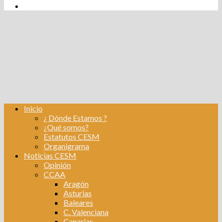
tw
fb
Instagram
Linkedin
Inicio
¿ Dónde Estamos ?
¿Qué somos?
Estatutos CESM
Organigrama
Noticias CESM
Opinión
CCAA
Aragón
Asturias
Baleares
C. Valenciana
Canarias