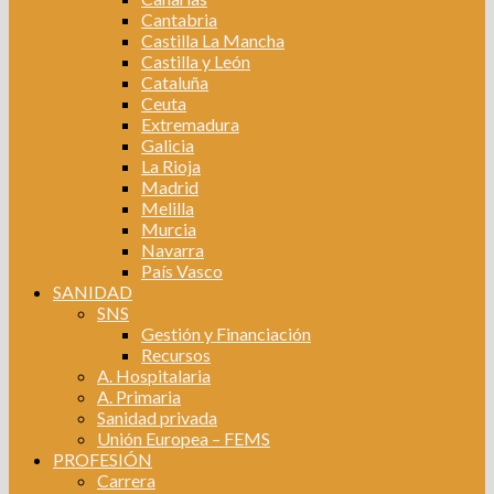
Cantabria
Castilla La Mancha
Castilla y León
Cataluña
Ceuta
Extremadura
Galicia
La Rioja
Madrid
Melilla
Murcia
Navarra
País Vasco
SANIDAD
SNS
Gestión y Financiación
Recursos
A. Hospitalaria
A. Primaria
Sanidad privada
Unión Europea – FEMS
PROFESIÓN
Carrera