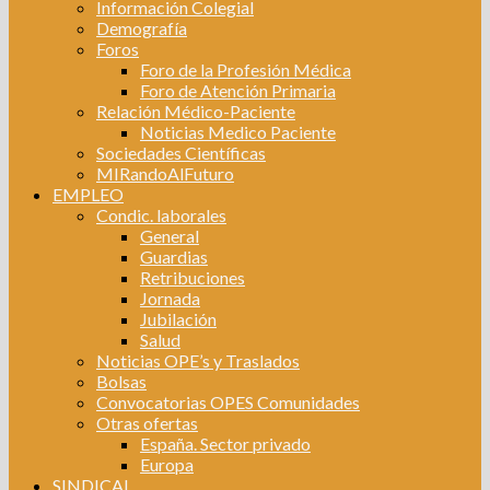
Información Colegial
Demografía
Foros
Foro de la Profesión Médica
Foro de Atención Primaria
Relación Médico-Paciente
Noticias Medico Paciente
Sociedades Científicas
MIRandoAlFuturo
EMPLEO
Condic. laborales
General
Guardias
Retribuciones
Jornada
Jubilación
Salud
Noticias OPE’s y Traslados
Bolsas
Convocatorias OPES Comunidades
Otras ofertas
España. Sector privado
Europa
SINDICAL