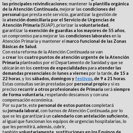
las
principales reivindicaciones
: mantener la
plantilla orgánica
de la Atención Continuada
, mejorar las
condiciones del
personal
que presta este servicio, garantizar la gestión de
la
atención domiciliaria por el Servicio de Urgencias de
Atención Primaria
(SUAP), priorizar la
voluntariedad
,
garantizar la
exención de guardias a los mayores de 55 años
,
un compromiso para mejorar las
condiciones laborales
en la
Atención Primaria y mantener el
marco funcional de las Zonas
Básicas de Salud
.
Con esta reforma de la Atención Continuada se van
a
crear
los
cuatro puntos de atención urgente de la Atención
Primaria
planteados por el Departamento de Sanidad y que se
ubicarán en los
centros de especialidades
para
atender las
demandas presenciales
de
lunes a viernes
por la tarde,
de 15 a
22 horas
, y los
sábados, domingos y
festivos
, de 9 a 21 horas
.
Estas consultas serán prestadas por
personal propio
y si es
preciso
recurrir a otros profesionales de Primaria
será
siempre
de forma voluntaria
, respetando descansos y con una
compensación económica.
Por su parte, este
personal de estos puntos
completará
su
jornada laboral
, con turnos de Atención Continuada, por lo
que se les garantizará un
calendario con antelación suficiente
,
al igual que funcionan los equipos de urgencias hospitalarias, lo
que les permitirá, además, cubrir,
también
voluntariamente
,
sustituciones en los Equipos de