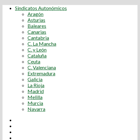
Sindicatos Autonómicos
Aragón
Asturias
Baleares
Canarias
Cantabria
C. La Mancha
C. y León
Cataluña
Ceuta
C. Valenciana
Extremadura
Galicia
La Rioja
Madrid
Melilla
Murcia
Navarra
Youtube