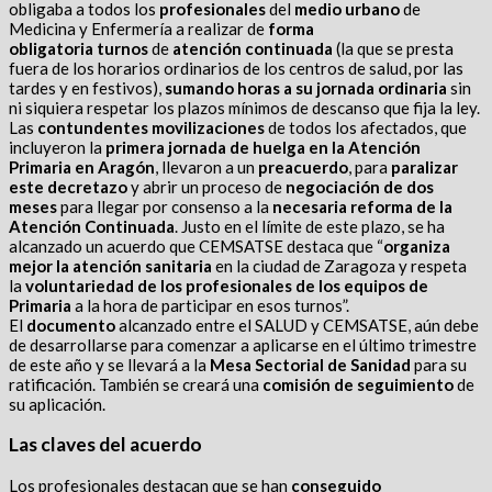
obligaba a todos los
profesionales
del
medio urbano
de
Medicina y Enfermería a realizar de
forma
obligatoria
turnos
de
atención continuada
(la que se presta
fuera de los horarios ordinarios de los centros de salud, por las
tardes y en festivos),
sumando horas a su jornada ordinaria
sin
ni siquiera respetar los plazos mínimos de descanso que fija la ley.
Las
contundentes movilizaciones
de todos los afectados, que
incluyeron la
primera jornada de huelga en la Atención
Primaria
en Aragón
, llevaron a un
preacuerdo
, para
paralizar
este decretazo
y abrir un proceso de
negociación de dos
meses
para llegar por consenso a la
necesaria reforma de la
Atención Continuada
. Justo en el límite de este plazo, se ha
alcanzado un acuerdo que CEMSATSE destaca que “
organiza
mejor la atención sanitaria
en la ciudad de Zaragoza y respeta
la
voluntariedad de los profesionales de los equipos de
Primaria
a la hora de participar en esos turnos”.
El
documento
alcanzado entre el SALUD y CEMSATSE, aún debe
de desarrollarse para comenzar a aplicarse en el último trimestre
de este año y se llevará a la
Mesa Sectorial de Sanidad
para su
ratificación. También se creará una
comisión de seguimiento
de
su aplicación.
Las claves del acuerdo
Los profesionales destacan que se han
conseguido