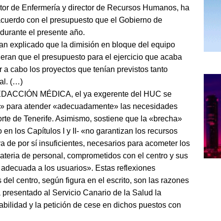
rector de Enfermería y director de Recursos Humanos, ha
acuerdo con el presupuesto que el Gobierno de
 durante el presente año.
n explicado que la dimisión en bloque del equipo
eran que el presupuesto para el ejercicio que acaba
 a cabo los proyectos que tenían previstos tanto
al. (…)
 REDACCIÓN MÉDICA, el ya exgerente del HUC se
ria» para atender «adecuadamente» las necesidades
orte de Tenerife. Asimismo, sostiene que la «brecha»
en los Capítulos I y II- «no garantizan los recursos
 de por sí insuficientes, necesarios para acometer los
ateria de personal, comprometidos con el centro y sus
a adecuada a los usuarios». Estas reflexiones
 del centro, según figura en el escrito, son las razones
a presentado al Servicio Canario de la Salud la
bilidad y la petición de cese en dichos puestos con