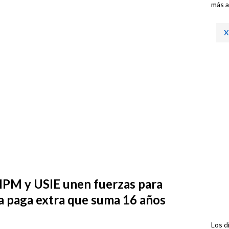
más a
X
M y USIE unen fuerzas para
a paga extra que suma 16 años
Los d