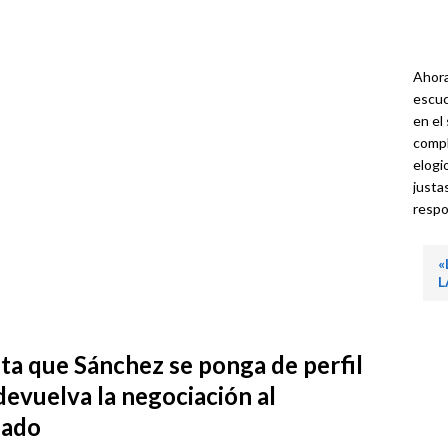
Ahora
escuc
en el
compl
elogi
justa
respo
«
L
ta que Sánchez se ponga de perfil
devuelva la negociación al
eado