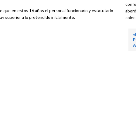
confe
 que en estos 16 años el personal funcionario y estatutario
abord
y superior a lo pretendido inicialmente.
colec
«
P
A