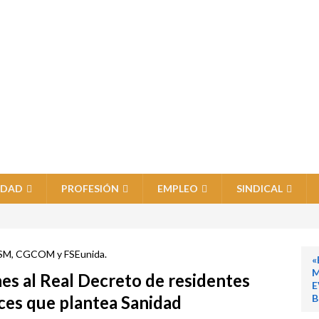
IDAD
PROFESIÓN
EMPLEO
SINDICAL
«
M
es al Real Decreto de residentes
E
nces que plantea Sanidad
B