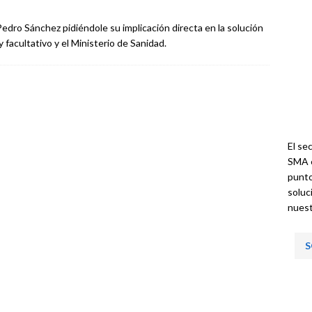
Pedro Sánchez pidiéndole su implicación directa en la solución
y facultativo y el Ministerio de Sanidad.
El se
SMA e
punto
soluci
nuest
S