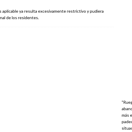
 aplicable ya resulta excesivamente restrictivo y pudiera
onal de los residentes.
"Rueg
aband
más e
padec
situa