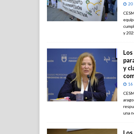
20 
CESM 
equip
cumpl
y 202
Los
par
y cl
com
16 
CESM 
arago
respu
una ne
Los