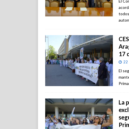
El Co
acord
todos
auton
CES
Ara
17 
22 
El se
mante
Primar
La 
excl
seg
Pri