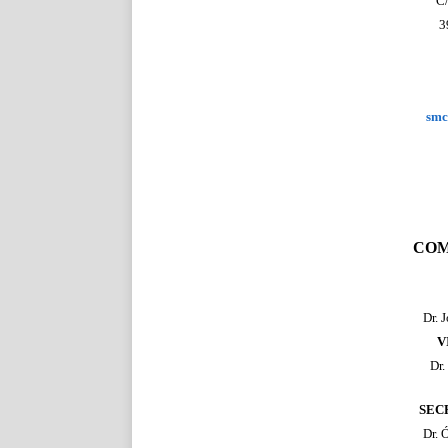
C/
3
smc
COM
Dr. 
V
Dr.
SEC
Dr. 