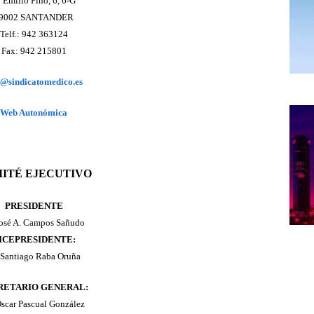
 Emilio Pino, 6, 6-G
9002 SANTANDER
Telf.: 942 363124
Fax: 942 215801
@sindicatomedico.es
Web Autonómica
ITÉ EJECUTIVO
PRESIDENTE
José A. Campos Sañudo
ICEPRESIDENTE:
 Santiago Raba Oruña
RETARIO GENERAL:
Óscar Pascual González