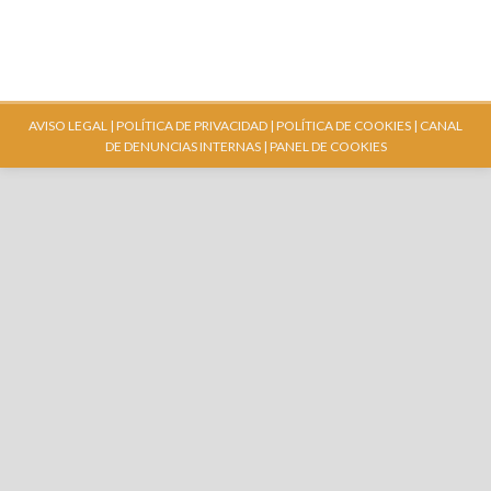
AVISO LEGAL |
POLÍTICA DE PRIVACIDAD |
POLÍTICA DE COOKIES |
CANAL
DE DENUNCIAS INTERNAS
| PANEL DE COOKIES