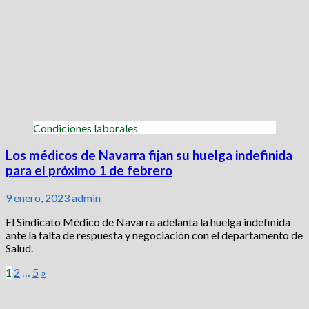
Condiciones laborales
Los médicos de Navarra fijan su huelga indefinida
para el próximo 1 de febrero
9 enero, 2023
admin
El Sindicato Médico de Navarra adelanta la huelga indefinida
ante la falta de respuesta y negociación con el departamento de
Salud.
Paginación
1
2
…
5
»
de