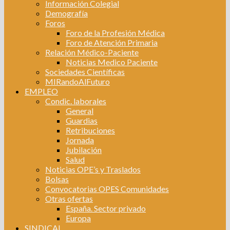
Información Colegial
Demografía
Foros
Foro de la Profesión Médica
Foro de Atención Primaria
Relación Médico-Paciente
Noticias Medico Paciente
Sociedades Científicas
MIRandoAlFuturo
EMPLEO
Condic. laborales
General
Guardias
Retribuciones
Jornada
Jubilación
Salud
Noticias OPE’s y Traslados
Bolsas
Convocatorias OPES Comunidades
Otras ofertas
España. Sector privado
Europa
SINDICAL