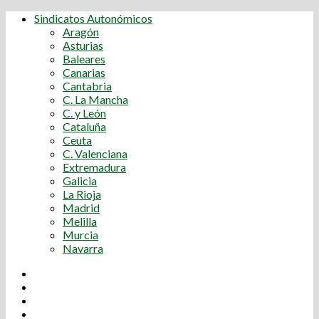
Sindicatos Autonómicos
Aragón
Asturias
Baleares
Canarias
Cantabria
C. La Mancha
C. y León
Cataluña
Ceuta
C. Valenciana
Extremadura
Galicia
La Rioja
Madrid
Melilla
Murcia
Navarra
Youtube