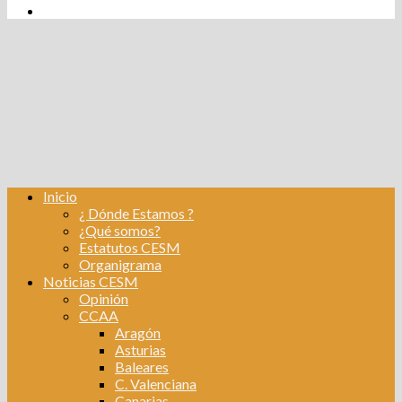
tw
fb
Instagram
Linkedin
Inicio
¿ Dónde Estamos ?
¿Qué somos?
Estatutos CESM
Organigrama
Noticias CESM
Opinión
CCAA
Aragón
Asturias
Baleares
C. Valenciana
Canarias