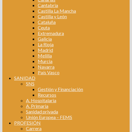
Cantabria
Castilla La Mancha
Castilla y León
Cataluña
Ceuta
Extremadura
Galicia
La Rioja
Madrid
Melilla
Murcia
Navarra
País Vasco
SANIDAD
SNS
Gestión y Financiación
Recursos
A. Hospitalaria
A. Primaria
Sanidad privada
Unión Europea – FEMS
PROFESIÓN
Carrera