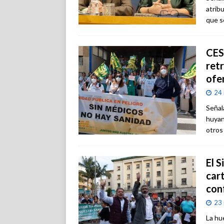
atrib
que s
CES
retr
ofe
24
Señal
huyan
otros
El 
cart
con
23
La hu