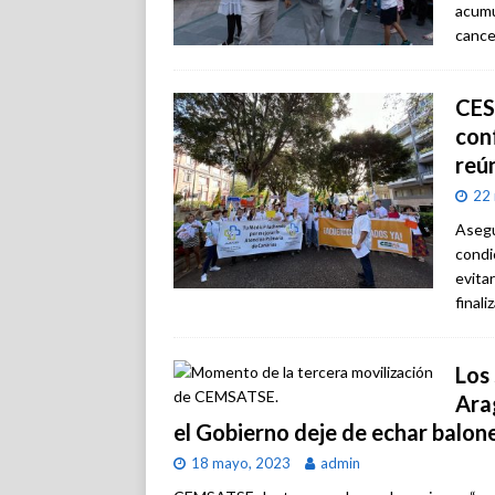
acumu
cance
CES
conf
reú
22
Asegu
condi
evita
finali
Los
Ara
el Gobierno deje de echar balon
18 mayo, 2023
admin