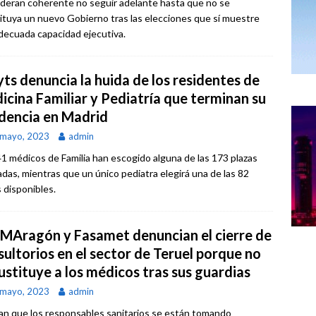
deran coherente no seguir adelante hasta que no se
ituya un nuevo Gobierno tras las elecciones que sí muestre
decuada capacidad ejecutiva.
ts denuncia la huida de los residentes de
icina Familiar y Pediatría que terminan su
idencia en Madrid
 mayo, 2023
admin
41 médicos de Familia han escogido alguna de las 173 plazas
adas, mientras que un único pediatra elegirá una de las 82
s disponibles.
MAragón y Fasamet denuncian el cierre de
sultorios en el sector de Teruel porque no
ustituye a los médicos tras sus guardias
 mayo, 2023
admin
an que los responsables sanitarios se están tomando