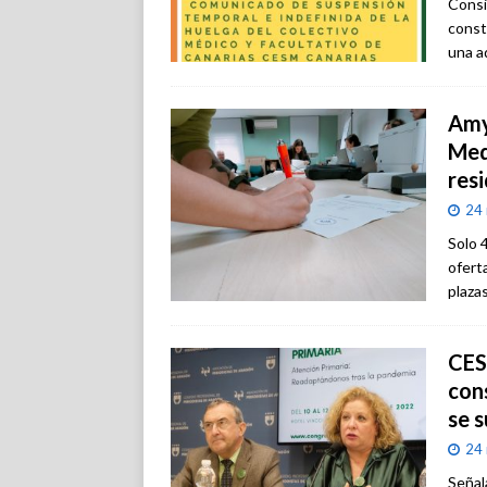
Consi
const
una a
Amy
Med
res
24
Solo 
ofert
plaza
CES
con
se s
24
Señal